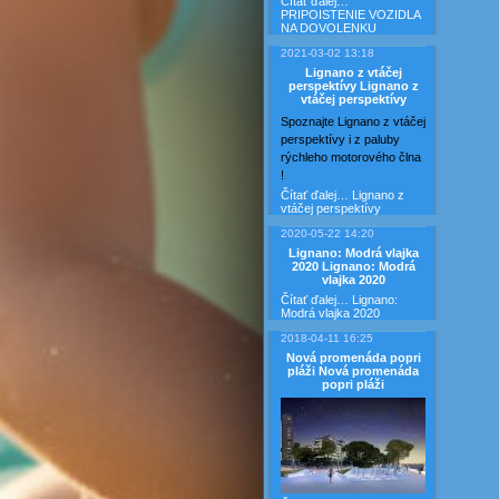
Čítať ďalej…
PRIPOISTENIE VOZIDLA
NA DOVOLENKU
2021-03-02 13:18
Lignano z vtáčej
perspektívy
Lignano z
vtáčej perspektívy
Spoznajte Lignano z vtáčej
perspektívy i z paluby
rýchleho motorového člna
!
Čítať ďalej…
Lignano z
vtáčej perspektívy
2020-05-22 14:20
Lignano: Modrá vlajka
2020
Lignano: Modrá
vlajka 2020
Čítať ďalej…
Lignano:
Modrá vlajka 2020
2018-04-11 16:25
Nová promenáda popri
pláži
Nová promenáda
popri pláži