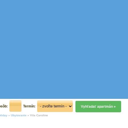
osôb:
Termín:
liday
»
Ubytovanie
»
Vila Caroline