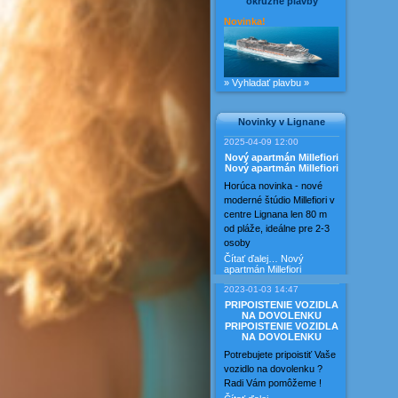
okružné plavby
Novinka!
» Vyhladať plavbu »
Novinky v Lignane
2025-04-09 12:00
Nový apartmán Millefiori
Nový apartmán Millefiori
Horúca novinka - nové
moderné štúdio Millefiori v
centre Lignana len 80 m
od pláže, ideálne pre 2-3
osoby
Čítať ďalej…
Nový
apartmán Millefiori
2023-01-03 14:47
PRIPOISTENIE VOZIDLA
NA DOVOLENKU
PRIPOISTENIE VOZIDLA
NA DOVOLENKU
Potrebujete pripoistiť Vaše
vozidlo na dovolenku ?
Radi Vám pomôžeme !