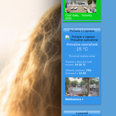
Čítať ďalej…
Novinky
2026
Počasie v Lignane
Prevažne zamračené
15 °C
Pocitová teplota teraz
Teplota v tieni 2m nad
morom:
14.16 °C
Vlhkosť vzduchu
73%
Zmerané o
12:30
Webkamera »
Luxusné