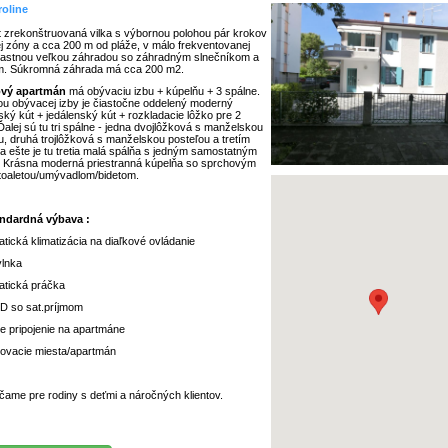
roline
 zrekonštruovaná vilka s výbornou polohou pár krokov
j zóny a cca 200 m od pláže, v málo frekventovanej
 vlastnou veľkou záhradou so záhradným slnečníkom a
m. Súkromná záhrada má cca 200 m2.
ový apartmán
má obývaciu izbu + kúpelňu + 3 spálne.
u obývacej izby je čiastočne oddelený moderný
ký kút + jedálenský kút + rozkladacie lôžko pre 2
Ďalej sú tu tri spálne - jedna dvojlôžková s manželskou
u, druhá trojlôžková s manželskou posteľou a tretím
a ešte je tu tretia malá spálňa s jedným samostatným
 Krásna moderná priestranná kúpelňa so sprchovým
oaletou/umývadlom/bidetom.
ndardná výbava :
atická klimatizácia na diaľkové ovládanie
vlnka
atická práčka
D so sat.príjmom
ree pripojenie na apartmáne
kovacie miesta/apartmán
ame pre rodiny s deťmi a náročných klientov.