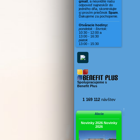
Vila Karin
gmail
, a neuvidíte našu
odpoveď najneskôr do
Vila Magdaléna
jedného dňa, skontrolujte
si prosím priečinok
Spam
.
Vila Mara
Ďakujeme za pochopenie.
Vila Mirella
Otváracie hodiny:
Vila Mušľa
pondelok - štvrtok:
10:30 - 12:00 a
Vila Nerona
13:00 - 16:30
piatok
Vila Rosina
13:00 - 15:30
Vila Viera
Vila Vivien
Spolupracujeme s
Benefit Plus
1 169 112
návštev
Akcie
Novinky 2026
Novinky
2026