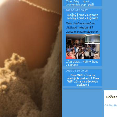
Čítať ďalej…
Nová
promenáda popri pláži
2012-01-12 09:17
Nočný život v Lignane
Nočný život v Lignane
Máte chuť tancovať na
pláži pod hviezdami ?
Lignano je na to stvorené !
Čítať ďalej…
Nočný život
v Lignane
2010-03-16 09:08
Free WiFi zóna na
všetkých plážach !
Free
WiFi zóna na všetkých
plážach !
Počet 
CA Top Ho