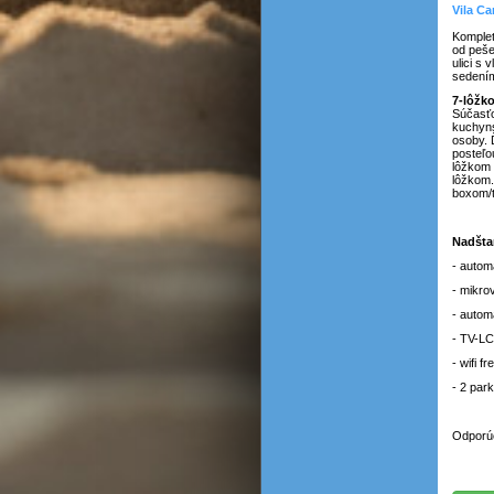
Vila Ca
Komplet
od peše
ulici s
sedení
7-lôžk
Súčasťo
kuchyns
osoby. 
posteľo
lôžkom 
lôžkom.
boxom/t
Nadšta
- autom
- mikro
- autom
- TV-LC
- wifi f
- 2 par
Odporúč