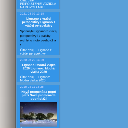
Čítať ďalej…
PRIPOISTENIE VOZIDLA
NA DOVOLENKU
2021-03-02 13:18
Lignano z vtáčej
perspektívy
Lignano z
vtáčej perspektívy
Spoznajte Lignano z vtáčej
perspektívy i z paluby
rýchleho motorového člna
!
Čítať ďalej…
Lignano z
vtáčej perspektívy
2020-05-22 14:20
Lignano: Modrá vlajka
2020
Lignano: Modrá
vlajka 2020
Čítať ďalej…
Lignano:
Modrá vlajka 2020
2018-04-11 16:25
Nová promenáda popri
pláži
Nová promenáda
popri pláži