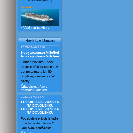
okružné plavby
Novinka!
» Vyhladať plavbu »
Novinky v Lignane
2025-04-09 12:00
Nový apartmán Millefiori
Nový apartmán Millefiori
Horúca novinka - nové
moderné štúdio Millefiori v
centre Lignana len 80 m
od pláže, ideálne pre 2-3
osoby
Čítať ďalej…
Nový
apartmán Millefiori
2023-01-03 14:47
PRIPOISTENIE VOZIDLA
NA DOVOLENKU
PRIPOISTENIE VOZIDLA
NA DOVOLENKU
Potrebujete pripoistiť Vaše
vozidlo na dovolenku ?
Radi Vám pomôžeme !