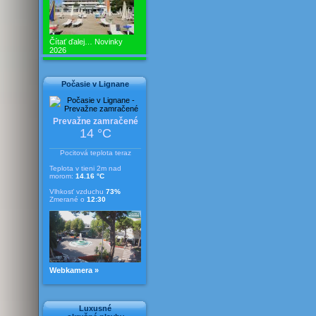
Čítať ďalej…
Novinky
2026
Počasie v Lignane
Prevažne zamračené
14 °C
Pocitová teplota teraz
Teplota v tieni 2m nad
morom:
14.16 °C
Vlhkosť vzduchu
73%
Zmerané o
12:30
Webkamera »
Luxusné