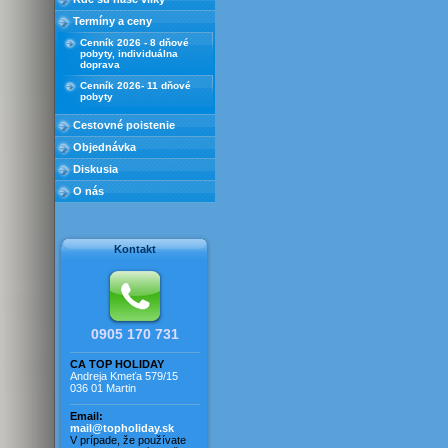
bazénom
Termíny a ceny
Rez. Duna s bazénom
Cenník 2026 - 8 dňové
Rez. Kryštál s bazénmi
pobyty, individuálna
doprava
Rez. Marco s bazénom
Cenník 2026- 11 dňové
Rez. Michelangelo
pobyty
Rez. Millefiori
Cestovné poistenie
Rez. Millefiori - trilokál
Objednávka
Rez. Torre s bazénom
Diskusia
Rezidencia Jupiter
O nás
Rezidencia Lucinda
Rezidencia Lukrécia
Rezidencia Luna
Kontakt
Rezidencia Poppy
Rezidencia Primula
Rezidencia Saulina
Rezidencia pri mori
0905 170 731
Vila Adriana
CA TOP HOLIDAY
Vila Caroline
Andreja Kmeťa 579/15
036 01 Martin
Vila Elena
Vila Frederica
Email:
mail@topholiday.sk
Vila Jantár
V prípade, že používate