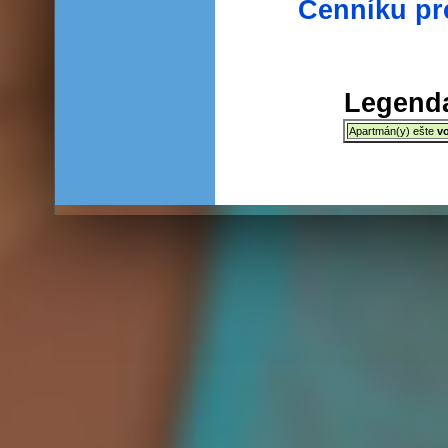
Cenníku pr
Legenda
Apartmán(y) ešte
v