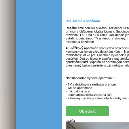
Rez. Marco s bazénom
Rozšírili sme ponuku o krásnu rezidenciu s
pri mori v obľúbenej lokalite Lignano Sabbiad
rezidencií La Duna a La Torre. Rezidencia j
výťahmi, centrálnou TV anténou, číslovaný
miestom a bazénom.
4-5-lôžkový apartmán
tvorí jedna obývacia
kuchynskou linkou a jedálenským kútom. Na
rozkladacie lôžko pre 1 osobu a výklenok s
posteľou. Ďalšou izbou je spálňa s manželsk
apartmánu patrí kúpeľňa so sprchovým box
priestranný balkón zariadený záhradným ná
Nadštandartná výbava apartmánu :
- TV s digitálnym satelitným prijmom
- wifi na apartmáne
- mikrovlnná rúra
- automatická klimatizácia na DO
- 2 bazény - jeden pre dospelých, druhý menš
spálňa