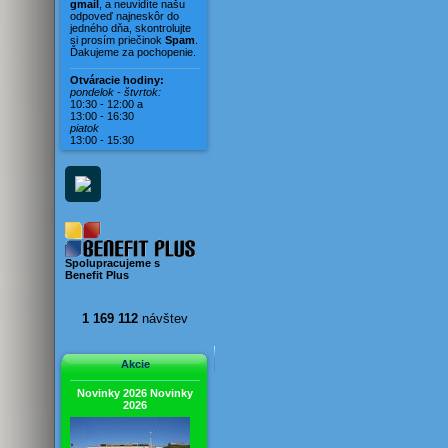
Vila Karin
gmail
, a neuvidíte našu
odpoveď najneskôr do
Vila Magdaléna
jedného dňa, skontrolujte
si prosím priečinok
Spam
.
Vila Mara
Ďakujeme za pochopenie.
Vila Mirella
Otváracie hodiny:
Vila Mušľa
pondelok - štvrtok:
10:30 - 12:00 a
Vila Nerona
13:00 - 16:30
piatok
Vila Rosina
13:00 - 15:30
Vila Viera
Vila Vivien
Spolupracujeme s
Benefit Plus
1 169 112
návštev
Akcie
Novinky 2026
Novinky
2026