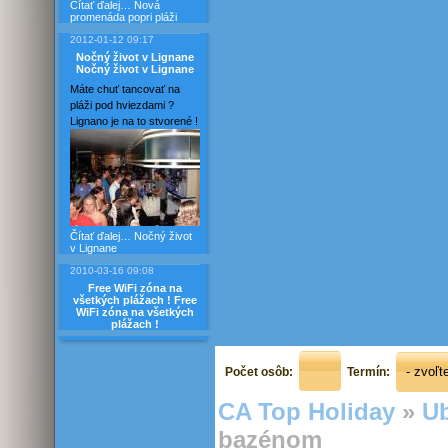
Čítať ďalej…
Nová
promenáda popri pláži
2012-01-12 09:17
Nočný život v Lignane
Nočný život v Lignane
Máte chuť tancovať na
pláži pod hviezdami ?
Lignano je na to stvorené !
Čítať ďalej…
Nočný život
v Lignane
2010-03-16 09:08
Free WiFi zóna na
všetkých plážach !
Free
WiFi zóna na všetkých
plážach !
Počet osôb:
Termín:
CA Top Holiday
»
Ub
bazénom