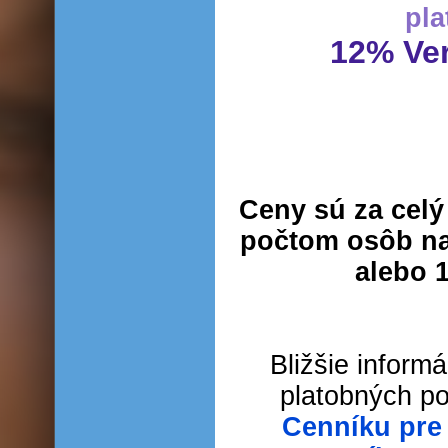
pla
12% Ver
Ceny sú za cel
počtom osôb na 
alebo 1
Bližšie inform
platobných p
Cenníku pre