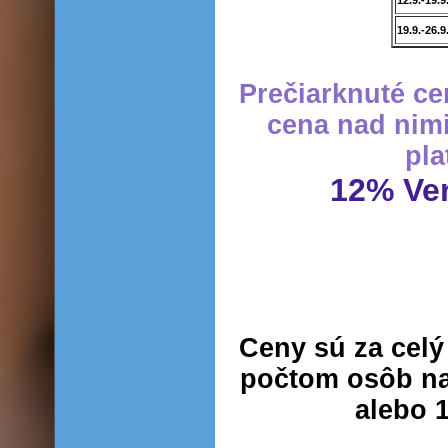
19.9.-26.9
Prečiarknuté ce
cena nad nimi
pla
12% Ver
Ceny sú za cel
počtom osôb na 
alebo 1