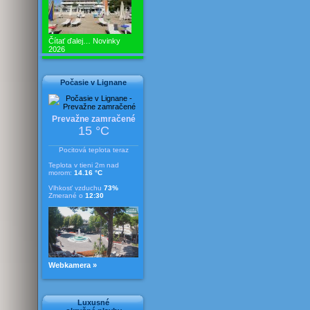
Čítať ďalej…
Novinky
2026
Počasie v Lignane
Prevažne zamračené
15 °C
Pocitová teplota teraz
Teplota v tieni 2m nad
morom:
14.16 °C
Vlhkosť vzduchu
73%
Zmerané o
12:30
Webkamera »
Luxusné