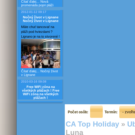
Čítať ďalej…
Nová
promenáda popri pláži
2012-01-12 09:17
Nočný život v Lignane
Nočný život v Lignane
Máte chuť tancovať na
pláži pod hviezdami ?
Lignano je na to stvorené !
Čítať ďalej…
Nočný život
v Lignane
2010-03-16 09:08
Free WiFi zóna na
všetkých plážach !
Free
WiFi zóna na všetkých
plážach !
Počet osôb:
Termín:
CA Top Holiday
»
Ub
Luna