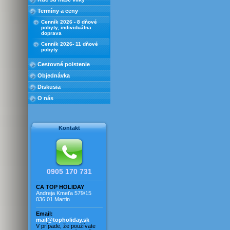
bazénom
Termíny a ceny
Rez. Duna s bazénom
Cenník 2026 - 8 dňové
Rez. Kryštál s bazénmi
pobyty, individuálna
doprava
Rez. Marco s bazénom
Cenník 2026- 11 dňové
Rez. Michelangelo
pobyty
Rez. Millefiori
Cestovné poistenie
Rez. Millefiori - trilokál
Objednávka
Rez. Torre s bazénom
Diskusia
Rezidencia Jupiter
O nás
Rezidencia Lucinda
Rezidencia Lukrécia
Rezidencia Luna
Kontakt
Rezidencia Poppy
Rezidencia Primula
Rezidencia Saulina
Rezidencia pri mori
0905 170 731
Vila Adriana
CA TOP HOLIDAY
Vila Caroline
Andreja Kmeťa 579/15
036 01 Martin
Vila Elena
Vila Frederica
Email:
mail@topholiday.sk
Vila Jantár
V prípade, že používate