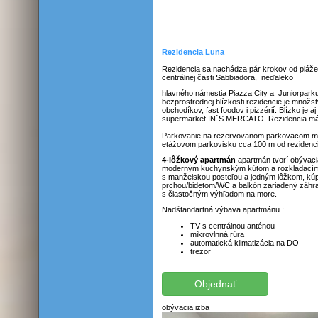
Rezidencia Luna
Rezidencia sa nachádza pár krokov od pláže
centrálnej časti Sabbiadora,
neďaleko
hlavného námestia Piazza City a
Juniorpark
bezprostrednej blízkosti rezidencie je množ
obchodíkov, fast foodov i pizzérií. Blízko je a
supermarket IN´S MERCATO. Rezidencia má
Parkovanie na rezervovanom parkovacom mi
etážovom parkovisku cca 100 m od rezidenci
4-lôžkový apartmán
apartmán tvorí obývaci
moderným kuchynským kútom a rozkladacím
s manželskou posteľou a jedným lôžkom, kúp
prchou/bidetom/WC a balkón zariadený záh
s čiastočným výhľadom na more.
Nadštandartná výbava apartmánu :
TV s centrálnou anténou
mikrovlnná rúra
automatická klimatizácia na DO
trezor
obývacia izba