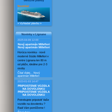
okružné plavby
Novinka!
» Vyhladať plavbu »
Novinky v Lignane
2025-04-09 12:00
Nový apartmán Millefiori
Nový apartmán Millefiori
Horúca novinka - nové
moderné štúdio Millefiori v
centre Lignana len 80 m
od pláže, ideálne pre 2-3
osoby
Čítať ďalej…
Nový
apartmán Millefiori
2023-01-03 14:47
PRIPOISTENIE VOZIDLA
NA DOVOLENKU
PRIPOISTENIE VOZIDLA
NA DOVOLENKU
Potrebujete pripoistiť Vaše
vozidlo na dovolenku ?
Radi Vám pomôžeme !