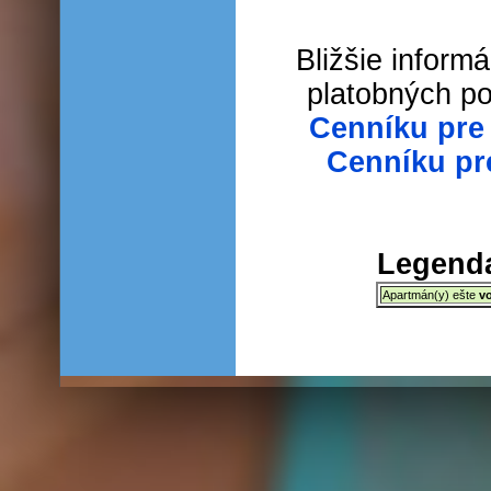
Bližšie inform
platobných p
Cenníku pre
Cenníku pr
Legenda
Apartmán(y) ešte
v