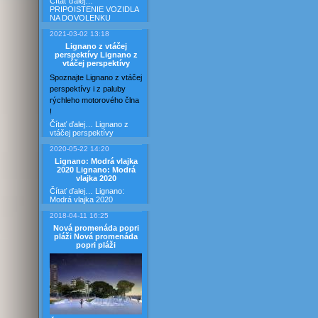
Čítať ďalej…
PRIPOISTENIE VOZIDLA
NA DOVOLENKU
2021-03-02 13:18
Lignano z vtáčej
perspektívy
Lignano z
vtáčej perspektívy
Spoznajte Lignano z vtáčej
perspektívy i z paluby
rýchleho motorového člna
!
Čítať ďalej…
Lignano z
vtáčej perspektívy
2020-05-22 14:20
Lignano: Modrá vlajka
2020
Lignano: Modrá
vlajka 2020
Čítať ďalej…
Lignano:
Modrá vlajka 2020
2018-04-11 16:25
Nová promenáda popri
pláži
Nová promenáda
popri pláži