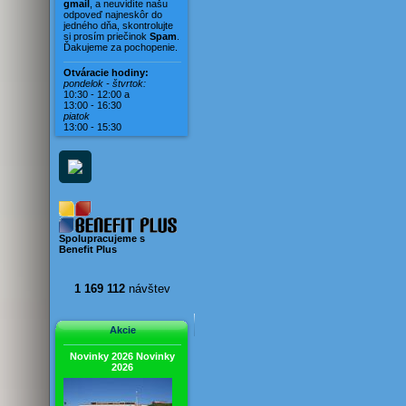
Vila Karin
gmail
, a neuvidíte našu
odpoveď najneskôr do
Vila Magdaléna
jedného dňa, skontrolujte
si prosím priečinok
Spam
.
Vila Mara
Ďakujeme za pochopenie.
Vila Mirella
Otváracie hodiny:
Vila Mušľa
pondelok - štvrtok:
10:30 - 12:00 a
Vila Nerona
13:00 - 16:30
piatok
Vila Rosina
13:00 - 15:30
Vila Viera
Vila Vivien
Spolupracujeme s
Benefit Plus
1 169 112
návštev
Akcie
Novinky 2026
Novinky
2026